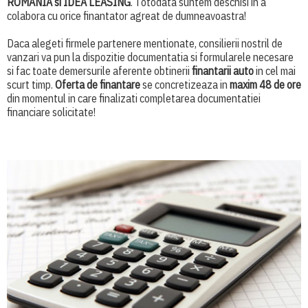
ROMANIA si IDEA LEASING
. Totodata suntem deschisi in a
colabora cu orice finantator agreat de dumneavoastra!
Daca alegeti firmele partenere mentionate, consilierii nostril de
vanzari va pun la dispozitie documentatia si formularele necesare
si fac toate demersurile aferente obtinerii
finantarii auto
in cel mai
scurt timp.
Oferta de finantare
se concretizeaza in
maxim 48 de ore
din momentul in care finalizati completarea documentatiei
financiare solicitate!